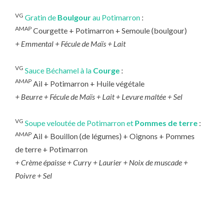
VG
Gratin de
Boulgour
au Potimarron
:
AMAP
Courgette + Potimarron + Semoule (boulgour)
+ Emmental + Fécule de Maïs + Lait
VG
Sauce Béchamel à la
Courge
:
AMAP
Ail + Potimarron + Huile végétale
+ Beurre + Fécule de Maïs + Lait + Levure maltée + Sel
VG
Soupe veloutée de Potimarron et
Pommes de terre
:
AMAP
Ail + Bouillon (de légumes) + Oignons + Pommes
de terre + Potimarron
+ Crème épaisse + Curry + Laurier + Noix de muscade +
Poivre + Sel