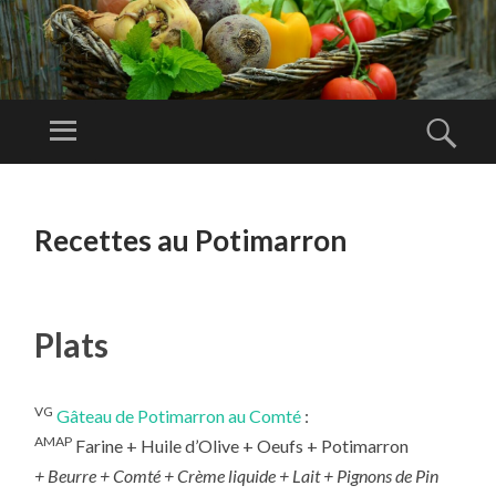
A
M
Menu
Rech
AP
Amap de
O
Lambesc
ALLER
RT
AU
Recettes au Potimarron
E
CONTENU
PRINCIPAL
Plats
VG
Gâteau de Potimarron au Comté
:
AMAP
Farine + Huile d’Olive + Oeufs + Potimarron
+ Beurre + Comté + Crème liquide + Lait + Pignons de Pin