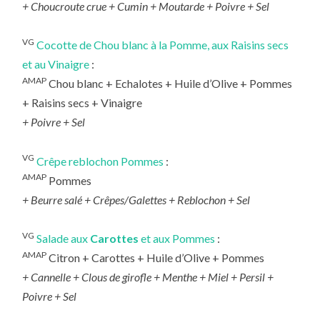
+ Choucroute crue + Cumin + Moutarde + Poivre + Sel
VG
Cocotte de Chou blanc à la Pomme, aux Raisins secs
et au Vinaigre
:
AMAP
Chou blanc + Echalotes + Huile d’Olive + Pommes
+ Raisins secs + Vinaigre
+ Poivre + Sel
VG
Crêpe reblochon Pommes
:
AMAP
Pommes
+
Beurre salé + Crêpes/Galettes + Reblochon + Sel
VG
Salade aux
Carottes
et aux Pommes
:
AMAP
Citron + Carottes + Huile d’Olive + Pommes
+ Cannelle + Clous de girofle + Menthe + Miel + Persil +
Poivre + Sel