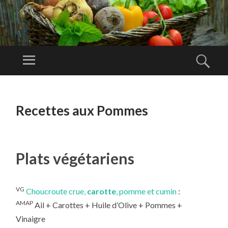
A
M
Menu
Rech
AP
Amap de
O
Lambesc
ALLER
RT
AU
Recettes aux Pommes
E
CONTENU
PRINCIPAL
Plats végétariens
VG
Choucroute crue,
carotte
, pomme et cumin
:
AMAP
Ail + Carottes + Huile d’Olive + Pommes +
Vinaigre