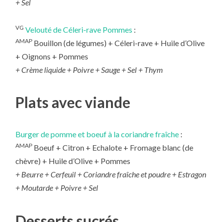
+ Sel
VG
Velouté de Céleri-rave Pommes
:
AMAP
Bouillon (de légumes) + Céleri-rave + Huile d’Olive
+ Oignons + Pommes
+
Crème liquide + Poivre + Sauge + Sel + Thym
Plats avec viande
Burger de pomme et boeuf à la coriandre fraîche
:
AMAP
Boeuf + Citron + Echalote + Fromage blanc (de
chèvre) + Huile d’Olive + Pommes
+ Beurre + Cerfeuil + Coriandre fraîche et poudre + Estragon
+ Moutarde + Poivre + Sel
Desserts sucrés