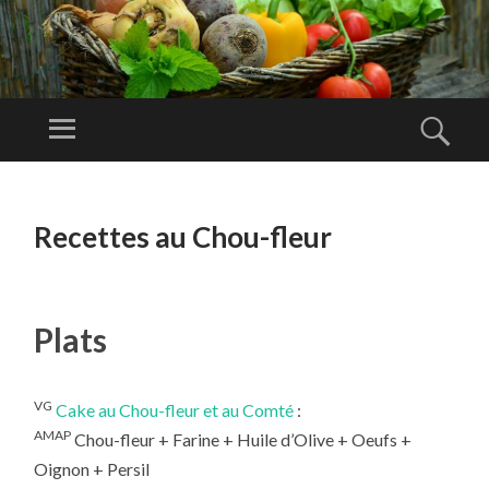
A
M
Menu
Rech
AP
Amap de
O
Lambesc
ALLER
RT
AU
Recettes au Chou-fleur
E
CONTENU
PRINCIPAL
Plats
VG
Cake au Chou-fleur et au Comté
:
AMAP
Chou-fleur + Farine + Huile d’Olive + Oeufs +
Oignon + Persil