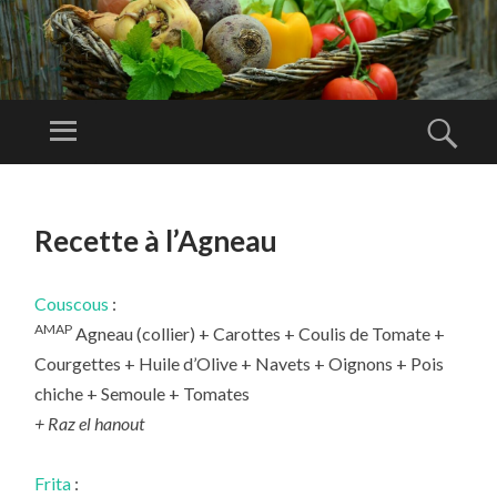
A
M
Menu
Rech
AP
Amap de
O
Lambesc
ALLER
RT
AU
Recette à l’Agneau
E
CONTENU
PRINCIPAL
Couscous
:
AMAP
Agneau (collier) + Carottes + Coulis de Tomate +
Courgettes + Huile d’Olive + Navets + Oignons + Pois
chiche + Semoule + Tomates
+ Raz el hanout
Frita
: