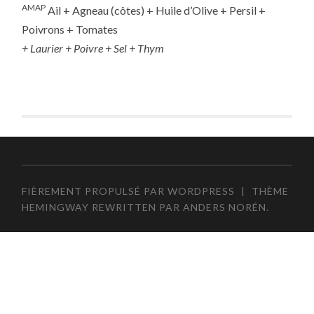
AMAP
Ail + Agneau (côtes) + Huile d’Olive + Persil +
Poivrons + Tomates
+ Laurier + Poivre + Sel + Thym
FIÈREMENT PROPULSÉ PAR WORDPRESS
|
THÈME
HEMINGWAY REWRITTEN PAR
ANDERS NORÉN
.