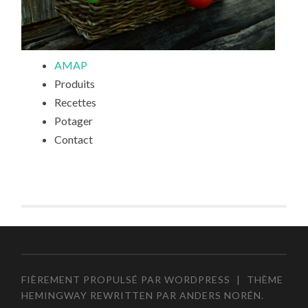
AMAP
Produits
Recettes
Potager
Contact
FIÈREMENT PROPULSÉ PAR WORDPRESS
|
THÈME
HEMINGWAY REWRITTEN PAR
ANDERS NORÉN
.