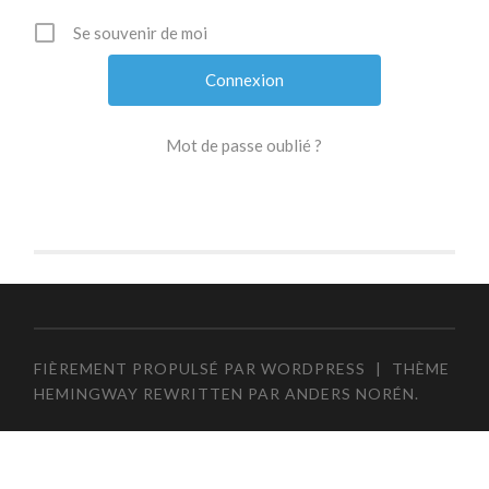
Se souvenir de moi
Mot de passe oublié ?
FIÈREMENT PROPULSÉ PAR WORDPRESS
|
THÈME
HEMINGWAY REWRITTEN PAR
ANDERS NORÉN
.